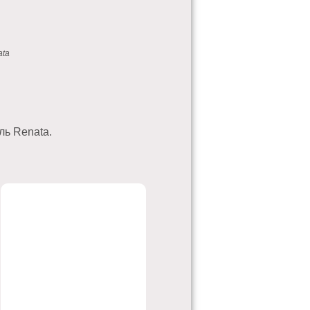
ata
ль Renata.