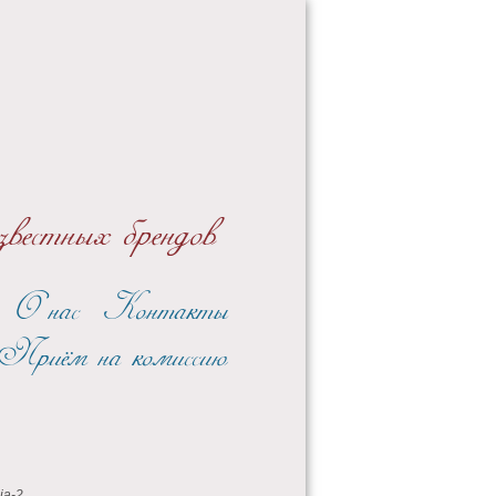
вестных брендов
О нас
Контакты
Приём на комиссию
ia-2