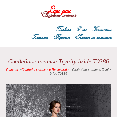
Love you
Свадебные платья
Главная
О нас
Контакты
Каталог
Прокат
Приём на комиссию
Свадебное платье Trynity bride T0386
Главная
>
Свадебные платья Trynity bride
>
Свадебное платье Trynity
bride T0386