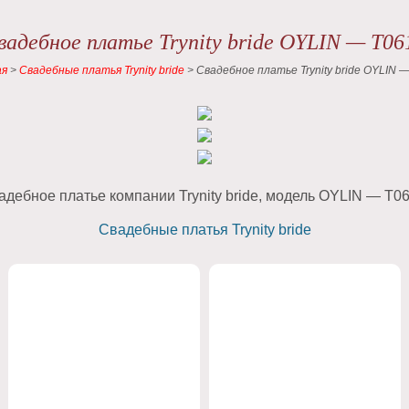
вадебное платье Trynity bride OYLIN — Т06
ая
>
Свадебные платья Trynity bride
>
Свадебное платье Trynity bride OYLIN 
адебное платье компании Trynity bride, модель OYLIN — Т06
Свадебные платья Trynity bride