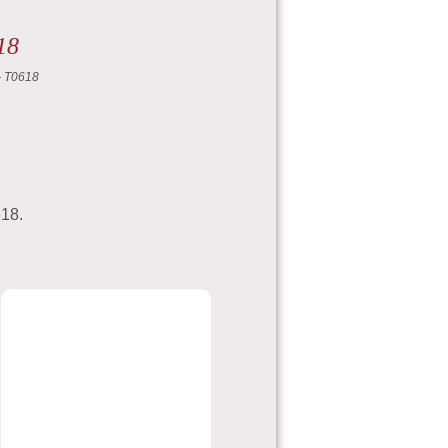
18
— Т0618
18.