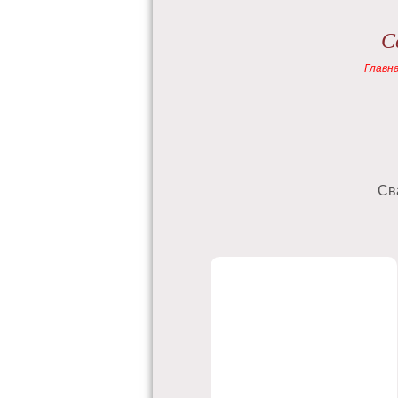
С
Главн
Св