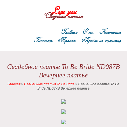
Love you
Свадебные платья
Главная
О нас
Контакты
Каталог
Прокат
Приём на комиссию
Свадебное платье To Be Bride ND087B
Вечернее платье
Главная
>
Свадебные платья To Be Bride
>
Свадебное платье To Be
Bride ND087B Вечернее платье